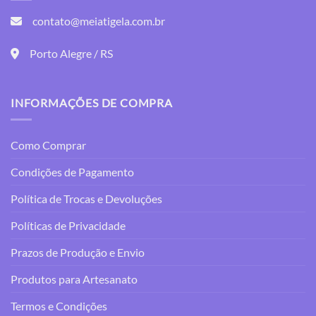
opções
opções
contato@meiatigela.com.br
podem
podem
ser
ser
Porto Alegre / RS
escolhidas
escolhidas
na
na
página
página
do
do
INFORMAÇÕES DE COMPRA
produto
produto
Como Comprar
Condições de Pagamento
Política de Trocas e Devoluções
Políticas de Privacidade
Prazos de Produção e Envio
Produtos para Artesanato
Termos e Condições