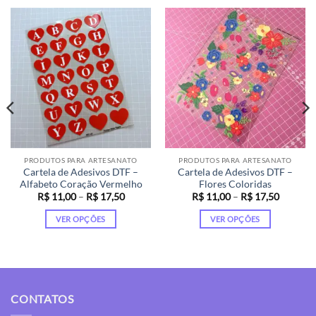
PRODUTOS PARA ARTESANATO
PRODUTOS PARA ARTESANATO
Cartela de Adesivos DTF –
Cartela de Adesivos DTF –
Alfabeto Coração Vermelho
Flores Coloridas
Faixa
Faixa
R$
11,00
–
R$
17,50
R$
11,00
–
R$
17,50
de
de
preço:
preço:
VER OPÇÕES
VER OPÇÕES
R$ 11,00
R$ 11,0
através
através
Este
Este
R$ 17,50
R$ 17,5
produto
produto
tem
tem
várias
várias
variantes.
variantes.
CONTATOS
As
As