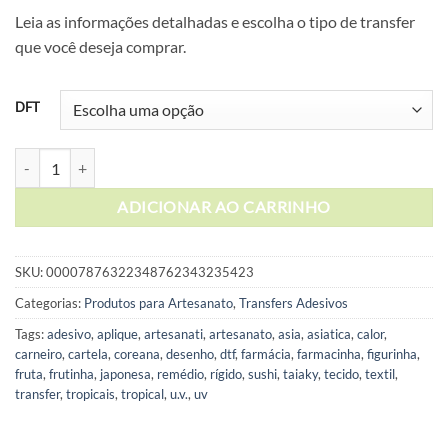
de
Leia as informações detalhadas e escolha o tipo de transfer
preço:
que você deseja comprar.
R$ 11,00
através
R$ 17,50
DFT
Cartela de Adesivos DTF - Alfabeto Modelo 1 (em branco) quantidade
ADICIONAR AO CARRINHO
SKU:
00007876322348762343235423
Categorias:
Produtos para Artesanato
,
Transfers Adesivos
Tags:
adesivo
,
aplique
,
artesanati
,
artesanato
,
asia
,
asiatica
,
calor
,
carneiro
,
cartela
,
coreana
,
desenho
,
dtf
,
farmácia
,
farmacinha
,
figurinha
,
fruta
,
frutinha
,
japonesa
,
remédio
,
rígido
,
sushi
,
taiaky
,
tecido
,
textil
,
transfer
,
tropicais
,
tropical
,
u.v.
,
uv