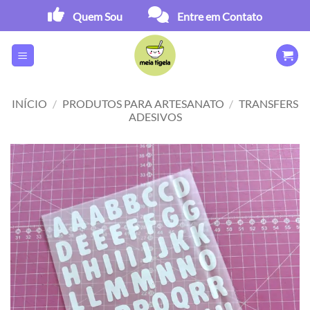
Skip
Quem Sou
Entre em Contato
to
content
INÍCIO
/
PRODUTOS PARA ARTESANATO
/
TRANSFERS
ADESIVOS