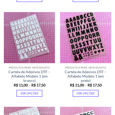
R$ 6,00
R$ 11,0
através
através
Este
Este
R$ 11,00
R$ 17,5
produto
produto
tem
tem
várias
várias
variantes.
variantes.
As
As
opções
opções
podem
podem
ser
ser
escolhidas
escolhidas
na
na
página
página
PRODUTOS PARA ARTESANATO
PRODUTOS PARA ARTESANATO
do
do
Cartela de Adesivos DTF –
Cartela de Adesivos DTF –
produto
produto
Alfabeto Modelo 1 (em
Alfabeto Modelo 1 (em
branco)
preto)
Faixa
Faixa
R$
11,00
–
R$
17,50
R$
11,00
–
R$
17,50
de
de
preço:
preço:
VER OPÇÕES
VER OPÇÕES
R$ 11,00
R$ 11,0
através
através
Este
Este
R$ 17,50
R$ 17,5
produto
produto
tem
tem