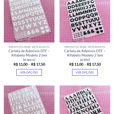
várias
várias
variantes.
variantes.
As
As
opções
opções
podem
podem
ser
ser
escolhidas
escolhidas
na
na
página
página
PRODUTOS PARA ARTESANATO
PRODUTOS PARA ARTESANATO
do
do
Cartela de Adesivos DTF –
Cartela de Adesivos DTF –
produto
produto
Alfabeto Modelo 2 (em
Alfabeto Modelo 2 (em
branco)
preto)
Faixa
Faixa
R$
11,00
–
R$
17,50
R$
11,00
–
R$
17,50
de
de
preço:
preço:
VER OPÇÕES
VER OPÇÕES
R$ 11,00
R$ 11,0
através
através
Este
Este
R$ 17,50
R$ 17,5
produto
produto
tem
tem
várias
várias
variantes.
variantes.
As
As
opções
opções