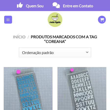
Skip
Quem Sou
Entre em Contato
to
content
INÍCIO
/
PRODUTOS MARCADOS COM A TAG
“COREANA”