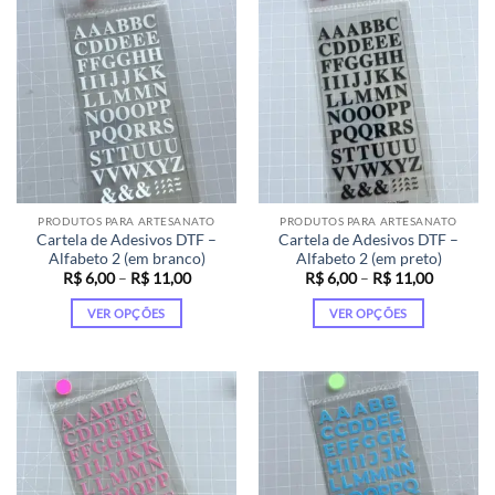
várias
várias
variantes.
variantes.
As
As
opções
opções
podem
podem
ser
ser
escolhidas
escolhidas
na
na
página
página
PRODUTOS PARA ARTESANATO
PRODUTOS PARA ARTESANATO
do
do
Cartela de Adesivos DTF –
Cartela de Adesivos DTF –
produto
produto
Alfabeto 2 (em branco)
Alfabeto 2 (em preto)
Faixa
Faixa
R$
6,00
–
R$
11,00
R$
6,00
–
R$
11,00
de
de
preço:
preço:
VER OPÇÕES
VER OPÇÕES
R$ 6,00
R$ 6,00
através
através
Este
Este
R$ 11,00
R$ 11,00
produto
produto
tem
tem
várias
várias
variantes.
variantes.
As
As
opções
opções