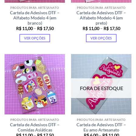
página
página
PRODUTOS PARA ARTESANATO
PRODUTOS PARA ARTESANATO
do
do
Cartela de Adesivos DTF –
Cartela de Adesivos DTF –
produto
produto
Alfabeto Modelo 4 (em
Alfabeto Modelo 4 (em
branco)
preto)
Faixa
Faixa
R$
11,00
–
R$
17,50
R$
11,00
–
R$
17,50
de
de
preço:
preço:
VER OPÇÕES
VER OPÇÕES
R$ 11,00
R$ 11,0
através
através
Este
Este
R$ 17,50
R$ 17,5
produto
produto
tem
tem
várias
várias
variantes.
variantes.
As
As
opções
opções
FORA DE ESTOQUE
podem
podem
ser
ser
escolhidas
escolhidas
na
na
página
página
PRODUTOS PARA ARTESANATO
PRODUTOS PARA ARTESANATO
do
do
Cartela de Adesivos DTF –
Cartela de Adesivos DTF –
produto
produto
Comidas Asiáticas
Eu amo Artesanato
Faixa
Faixa
R$
11,00
–
R$
17,50
R$
6,00
–
R$
11,00