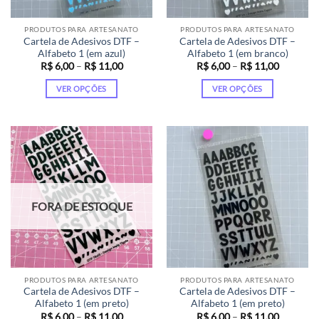
PRODUTOS PARA ARTESANATO
PRODUTOS PARA ARTESANATO
Cartela de Adesivos DTF –
Cartela de Adesivos DTF –
Alfabeto 1 (em azul)
Alfabeto 1 (em branco)
Faixa
Faixa
R$
6,00
–
R$
11,00
R$
6,00
–
R$
11,00
de
de
preço:
preço:
VER OPÇÕES
VER OPÇÕES
R$ 6,00
R$ 6,00
através
através
Este
Este
R$ 11,00
R$ 11,00
produto
produto
tem
tem
várias
várias
variantes.
variantes.
As
As
opções
opções
FORA DE ESTOQUE
podem
podem
ser
ser
escolhidas
escolhidas
na
na
página
página
PRODUTOS PARA ARTESANATO
PRODUTOS PARA ARTESANATO
do
do
Cartela de Adesivos DTF –
Cartela de Adesivos DTF –
produto
produto
Alfabeto 1 (em preto)
Alfabeto 1 (em preto)
Faixa
Faixa
R$
6,00
–
R$
11,00
R$
6,00
–
R$
11,00