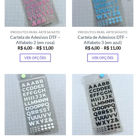
podem
podem
ser
ser
escolhidas
escolhidas
na
na
página
página
PRODUTOS PARA ARTESANATO
PRODUTOS PARA ARTESANATO
do
do
Cartela de Adesivos DTF –
Cartela de Adesivos DTF –
produto
produto
Alfabeto 2 (em rosa)
Alfabeto 3 (em azul)
Faixa
Faixa
R$
6,00
–
R$
11,00
R$
6,00
–
R$
11,00
de
de
preço:
preço:
VER OPÇÕES
VER OPÇÕES
R$ 6,00
R$ 6,00
através
através
Este
Este
R$ 11,00
R$ 11,00
produto
produto
tem
tem
várias
várias
variantes.
variantes.
As
As
opções
opções
podem
podem
ser
ser
escolhidas
escolhidas
na
na
página
página