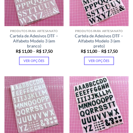
podem
podem
ser
ser
escolhidas
escolhidas
na
na
página
página
PRODUTOS PARA ARTESANATO
PRODUTOS PARA ARTESANATO
do
do
Cartela de Adesivos DTF –
Cartela de Adesivos DTF –
produto
produto
Alfabeto Modelo 3 (em
Alfabeto Modelo 3 (em
branco)
preto)
Faixa
Faixa
R$
11,00
–
R$
17,50
R$
11,00
–
R$
17,50
de
de
preço:
preço:
VER OPÇÕES
VER OPÇÕES
R$ 11,00
R$ 11,0
através
através
Este
Este
R$ 17,50
R$ 17,5
produto
produto
tem
tem
várias
várias
variantes.
variantes.
As
As
opções
opções
podem
podem
ser
ser
escolhidas
escolhidas
na
na