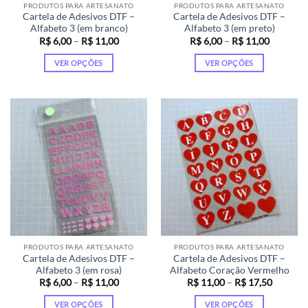
PRODUTOS PARA ARTESANATO
PRODUTOS PARA ARTESANATO
do
do
Cartela de Adesivos DTF –
Cartela de Adesivos DTF –
produto
produto
Alfabeto 3 (em branco)
Alfabeto 3 (em preto)
Faixa
Faixa
R$
6,00
–
R$
11,00
R$
6,00
–
R$
11,00
de
de
preço:
preço:
VER OPÇÕES
VER OPÇÕES
R$ 6,00
R$ 6,00
através
através
Este
Este
R$ 11,00
R$ 11,00
produto
produto
tem
tem
várias
várias
variantes.
variantes.
As
As
opções
opções
podem
podem
ser
ser
escolhidas
escolhidas
na
na
página
página
PRODUTOS PARA ARTESANATO
PRODUTOS PARA ARTESANATO
do
do
Cartela de Adesivos DTF –
Cartela de Adesivos DTF –
produto
produto
Alfabeto 3 (em rosa)
Alfabeto Coração Vermelho
Faixa
Faixa
R$
6,00
–
R$
11,00
R$
11,00
–
R$
17,50
de
de
preço:
preço:
VER OPÇÕES
VER OPÇÕES