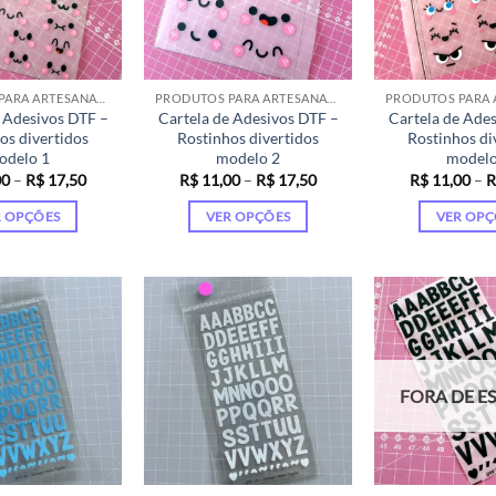
PRODUTOS PARA ARTESANATO
PRODUTOS PARA ARTESANATO
 Adesivos DTF –
Cartela de Adesivos DTF –
Cartela de Ade
os divertidos
Rostinhos divertidos
Rostinhos di
odelo 1
modelo 2
modelo
Faixa
Faixa
00
–
R$
17,50
R$
11,00
–
R$
17,50
R$
11,00
–
R
de
de
preço:
preço:
R OPÇÕES
VER OPÇÕES
VER OPÇ
R$ 11,00
R$ 11,00
através
através
Este
Este
Es
R$ 17,50
R$ 17,50
produto
produto
pr
tem
tem
te
várias
várias
vá
variantes.
variantes.
va
As
As
As
FORA DE E
opções
opções
op
podem
podem
p
ser
ser
se
escolhidas
escolhidas
es