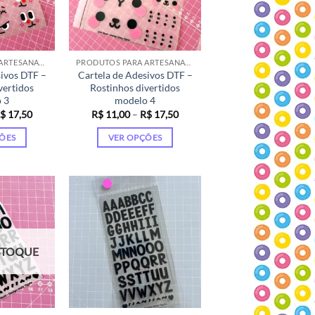
PRODUTOS PARA ARTESANATO
PRODUTOS PARA ARTESANATO
sivos DTF –
Cartela de Adesivos DTF –
vertidos
Rostinhos divertidos
 3
modelo 4
Faixa
Faixa
$
17,50
R$
11,00
–
R$
17,50
de
de
preço:
preço:
ÕES
VER OPÇÕES
R$ 11,00
R$ 11,00
através
através
te
Este
R$ 17,50
R$ 17,50
oduto
produto
m
tem
rias
várias
riantes.
variantes.
As
STOQUE
ções
opções
odem
podem
r
ser
colhidas
escolhidas