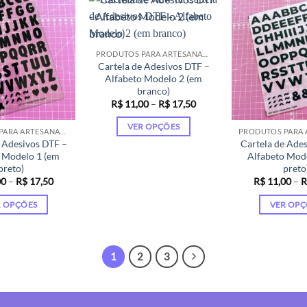
várias
várias
vá
variantes.
variantes.
va
As
As
As
opções
opções
op
PRODUTOS PARA ARTESANATO
Cartela de Adesivos DTF –
podem
podem
p
Alfabeto Modelo 2 (em
ser
ser
se
branco)
escolhidas
escolhidas
es
Faixa
R$
11,00
–
R$
17,50
de
na
na
na
preço:
VER OPÇÕES
página
página
pá
R$ 11,00
PRODUTOS PARA ARTESANATO
através
 Adesivos DTF –
Cartela de Ade
Este
do
do
do
R$ 17,50
 Modelo 1 (em
Alfabeto Mod
produto
produto
produto
pr
preto)
preto
tem
Faixa
00
–
R$
17,50
R$
11,00
–
R
de
várias
preço:
R OPÇÕES
VER OPÇ
variantes.
R$ 11,00
através
Este
Es
As
R$ 17,50
produto
pr
opções
tem
te
podem
1
2
3
várias
vá
ser
variantes.
va
escolhidas
As
As
na