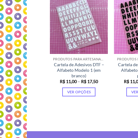
várias
variantes.
As
opções
podem
ser
escolhidas
na
página
PRODUTOS PARA ARTESANATO
Cartela de Adesivos DTF –
Cartela de
do
Alfabeto Modelo 1 (em
Alfabeto
produto
branco)
Faixa
R$
11,00
–
R$
17,50
R$
11,
de
preço:
VER OPÇÕES
VE
R$ 11,00
através
Este
R$ 17,50
produto
tem
várias
variantes.
As