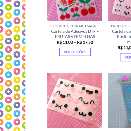
PRODUTOS PARA ARTESANATO
Cartela de Adesivos DTF –
Cartela de
FRUTAS VERMELHAS
Rostinh
m
Faixa
R$
11,00
–
R$
17,50
de
R$
11,
preço:
VER OPÇÕES
R$ 11,00
VE
através
Este
R$ 17,50
produto
tem
várias
variantes.
As
opções
podem
ser
escolhidas
na