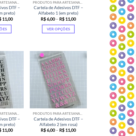
na
PRODUTOS PARA ARTESANATO
PRODUTOS PARA ARTESANATO
sivos DTF –
Cartela de Adesivos DTF –
gina
página
m preto)
Alfabeto 1 (em preto)
do
Faixa
Faixa
$
11,00
R$
6,00
–
R$
11,00
oduto
produto
de
de
preço:
preço:
ÕES
VER OPÇÕES
R$ 6,00
R$ 6,00
através
através
te
Este
R$ 11,00
R$ 11,00
oduto
produto
m
tem
rias
várias
riantes.
variantes.
As
ções
opções
odem
podem
r
ser
colhidas
escolhidas
na
gina
página
PRODUTOS PARA ARTESANATO
PRODUTOS PARA ARTESANATO
sivos DTF –
Cartela de Adesivos DTF –
do
m preto)
Alfabeto 2 (em rosa)
oduto
produto
Faixa
Faixa
$
11,00
R$
6,00
–
R$
11,00
de
de