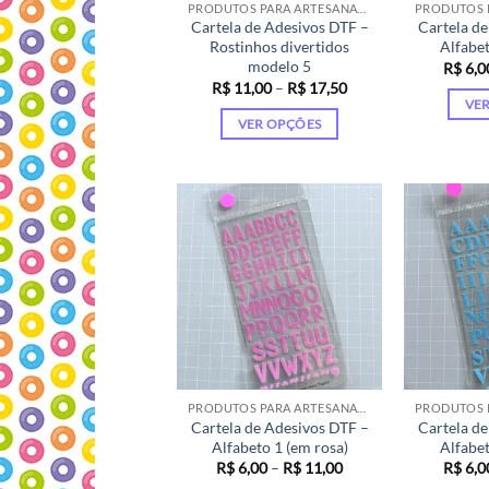
página
PRODUTOS PARA ARTESANATO
Cartela de Adesivos DTF –
Cartela de
do
Rostinhos divertidos
Alfabet
produto
modelo 5
R$
6,0
Faixa
R$
11,00
–
R$
17,50
de
VE
preço:
VER OPÇÕES
R$ 11,00
através
Este
R$ 17,50
produto
tem
várias
variantes.
As
opções
podem
ser
escolhidas
na
PRODUTOS PARA ARTESANATO
Cartela de Adesivos DTF –
Cartela de
página
Alfabeto 1 (em rosa)
Alfabet
do
Faixa
R$
6,00
–
R$
11,00
R$
6,0
produto
de