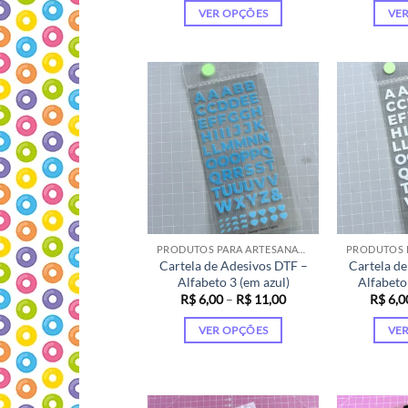
preço:
VER OPÇÕES
VE
R$ 6,00
através
Este
R$ 11,00
produto
tem
várias
variantes.
As
opções
podem
ser
escolhidas
na
PRODUTOS PARA ARTESANATO
Cartela de Adesivos DTF –
Cartela de
página
Alfabeto 3 (em azul)
Alfabeto
do
Faixa
R$
6,00
–
R$
11,00
R$
6,0
produto
de
preço:
VER OPÇÕES
VE
R$ 6,00
através
Este
R$ 11,00
produto
tem