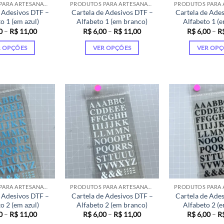
na
na
na
PRODUTOS PARA ARTESANATO
PRODUTOS PARA ARTESANATO
 Adesivos DTF –
Cartela de Adesivos DTF –
Cartela de Ade
página
página
pá
o 1 (em azul)
Alfabeto 1 (em branco)
Alfabeto 1 (e
do
do
do
Faixa
Faixa
0
–
R$
11,00
R$
6,00
–
R$
11,00
R$
6,00
–
R
produto
produto
pr
de
de
preço:
preço:
R OPÇÕES
VER OPÇÕES
VER OPÇ
R$ 6,00
R$ 6,00
através
através
Este
Este
Es
R$ 11,00
R$ 11,00
produto
produto
pr
tem
tem
te
várias
várias
vá
variantes.
variantes.
va
As
As
As
opções
opções
op
podem
podem
p
ser
ser
se
escolhidas
escolhidas
es
na
na
na
página
página
pá
PRODUTOS PARA ARTESANATO
PRODUTOS PARA ARTESANATO
 Adesivos DTF –
Cartela de Adesivos DTF –
Cartela de Ade
do
do
do
o 2 (em azul)
Alfabeto 2 (em branco)
Alfabeto 2 (e
produto
produto
pr
Faixa
Faixa
0
–
R$
11,00
R$
6,00
–
R$
11,00
R$
6,00
–
R
de
de