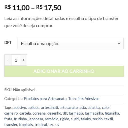
Faixa
11,00
–
17,50
R$
R$
de
Leia as informações detalhadas e escolha o tipo de transfer
preço:
que você deseja comprar.
R$ 11,00
através
R$ 17,50
DFT
Cartela de Adesivos DTF - Alfabeto Coração Vermelho quantidade
ADICIONAR AO CARRINHO
SKU:
Não aplicável
Categorias:
Produtos para Artesanato
,
Transfers Adesivos
Tags:
adesivo
,
aplique
,
artesanati
,
artesanato
,
asia
,
asiatica
,
calor
,
carneiro
,
cartela
,
coreana
,
desenho
,
dtf
,
farmácia
,
farmacinha
,
figurinha
,
fruta
,
frutinha
,
japonesa
,
remédio
,
rígido
,
sushi
,
taiaky
,
tecido
,
textil
,
transfer
,
tropicais
,
tropical
,
u.v.
,
uv