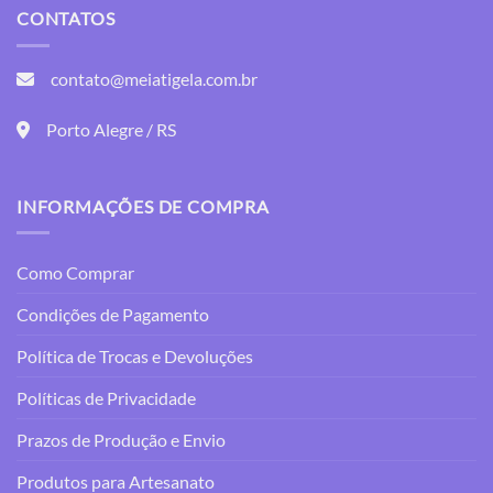
variantes.
variantes.
CONTATOS
As
As
opções
opções
contato@meiatigela.com.br
podem
podem
ser
ser
Porto Alegre / RS
escolhidas
escolhidas
na
na
página
página
do
do
INFORMAÇÕES DE COMPRA
produto
produto
Como Comprar
Condições de Pagamento
Política de Trocas e Devoluções
Políticas de Privacidade
Prazos de Produção e Envio
Produtos para Artesanato