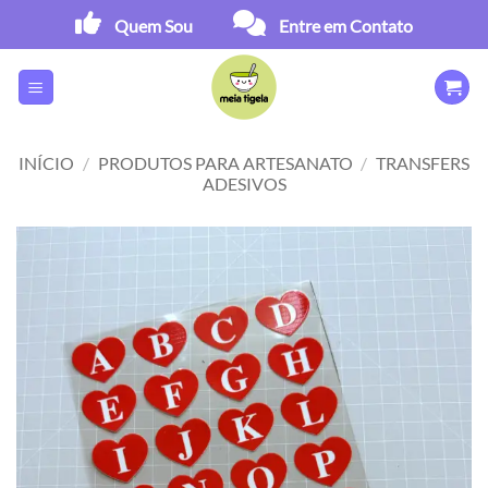
Skip
Quem Sou
Entre em Contato
to
content
INÍCIO
/
PRODUTOS PARA ARTESANATO
/
TRANSFERS
ADESIVOS