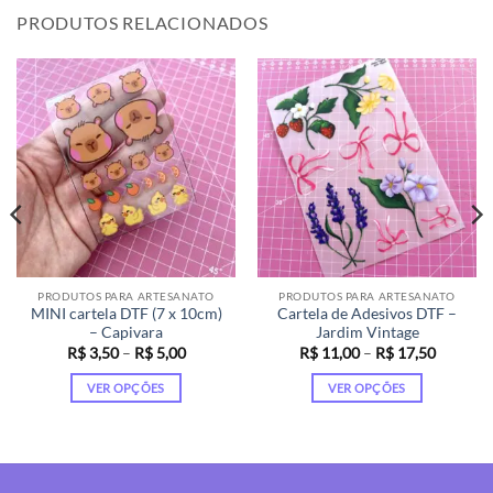
PRODUTOS RELACIONADOS
PRODUTOS PARA ARTESANATO
PRODUTOS PARA ARTESANATO
MINI cartela DTF (7 x 10cm)
Cartela de Adesivos DTF –
– Capivara
Jardim Vintage
Faixa
Faixa
R$
3,50
–
R$
5,00
R$
11,00
–
R$
17,50
de
de
preço:
preço:
VER OPÇÕES
VER OPÇÕES
R$ 3,50
R$ 11,0
através
através
Este
Este
R$ 5,00
R$ 17,5
produto
produto
tem
tem
várias
várias