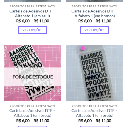
PRODUTOS PARA ARTESANATO
PRODUTOS PARA ARTESANATO
Cartela de Adesivos DTF –
Cartela de Adesivos DTF –
Alfabeto 1 (em azul)
Alfabeto 1 (em branco)
Faixa
Faixa
R$
6,00
–
R$
11,00
R$
6,00
–
R$
11,00
de
de
preço:
preço:
VER OPÇÕES
VER OPÇÕES
R$ 6,00
R$ 6,00
através
através
Este
Este
R$ 11,00
R$ 11,00
produto
produto
tem
tem
várias
várias
variantes.
variantes.
As
As
opções
opções
FORA DE ESTOQUE
podem
podem
ser
ser
escolhidas
escolhidas
na
na
página
página
PRODUTOS PARA ARTESANATO
PRODUTOS PARA ARTESANATO
do
do
Cartela de Adesivos DTF –
Cartela de Adesivos DTF –
produto
produto
Alfabeto 1 (em preto)
Alfabeto 1 (em preto)
Faixa
Faixa
R$
6,00
–
R$
11,00
R$
6,00
–
R$
11,00
de
de