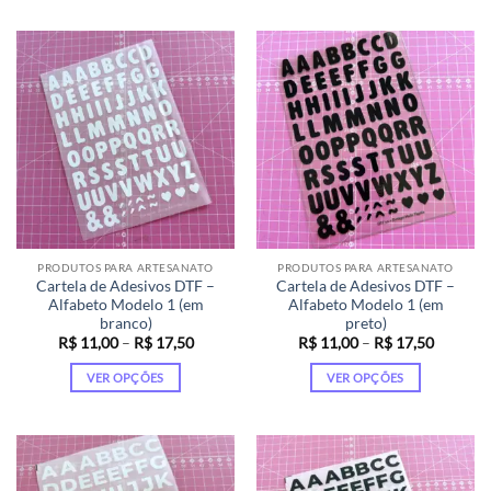
R$ 11,00
R$ 17,5
produto
produto
tem
tem
várias
várias
variantes.
variantes.
As
As
opções
opções
podem
podem
ser
ser
escolhidas
escolhidas
na
na
página
página
PRODUTOS PARA ARTESANATO
PRODUTOS PARA ARTESANATO
do
do
Cartela de Adesivos DTF –
Cartela de Adesivos DTF –
produto
produto
Alfabeto Modelo 1 (em
Alfabeto Modelo 1 (em
branco)
preto)
Faixa
Faixa
R$
11,00
–
R$
17,50
R$
11,00
–
R$
17,50
de
de
preço:
preço:
VER OPÇÕES
VER OPÇÕES
R$ 11,00
R$ 11,0
através
através
Este
Este
R$ 17,50
R$ 17,5
produto
produto
tem
tem
várias
várias