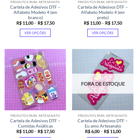
PRODUTOS PARA ARTESANATO
PRODUTOS PARA ARTESANATO
do
do
Cartela de Adesivos DTF –
Cartela de Adesivos DTF –
produto
produto
Alfabeto Modelo 4 (em
Alfabeto Modelo 4 (em
branco)
preto)
Faixa
Faixa
R$
11,00
–
R$
17,50
R$
11,00
–
R$
17,50
de
de
preço:
preço:
VER OPÇÕES
VER OPÇÕES
R$ 11,00
R$ 11,0
através
através
Este
Este
R$ 17,50
R$ 17,5
produto
produto
tem
tem
várias
várias
variantes.
variantes.
As
As
opções
opções
FORA DE ESTOQUE
podem
podem
ser
ser
escolhidas
escolhidas
na
na
página
página
PRODUTOS PARA ARTESANATO
PRODUTOS PARA ARTESANATO
do
do
Cartela de Adesivos DTF –
Cartela de Adesivos DTF –
produto
produto
Comidas Asiáticas
Eu amo Artesanato
Faixa
Faixa
R$
11,00
–
R$
17,50
R$
6,00
–
R$
11,00
de
de