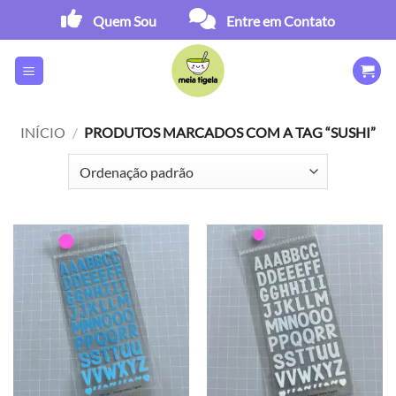
Skip
Quem Sou
Entre em Contato
to
content
INÍCIO
/
PRODUTOS MARCADOS COM A TAG “SUSHI”