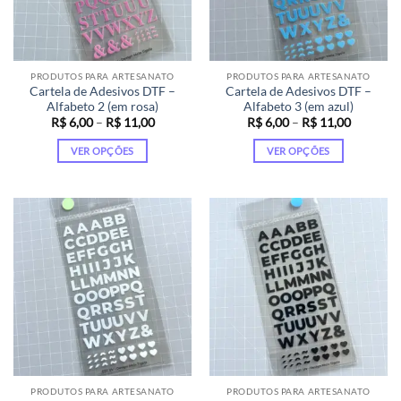
ser
ser
escolhidas
escolhidas
na
na
página
página
PRODUTOS PARA ARTESANATO
PRODUTOS PARA ARTESANATO
do
do
Cartela de Adesivos DTF –
Cartela de Adesivos DTF –
produto
produto
Alfabeto 2 (em rosa)
Alfabeto 3 (em azul)
Faixa
Faixa
R$
6,00
–
R$
11,00
R$
6,00
–
R$
11,00
de
de
preço:
preço:
VER OPÇÕES
VER OPÇÕES
R$ 6,00
R$ 6,00
através
através
Este
Este
R$ 11,00
R$ 11,00
produto
produto
tem
tem
várias
várias
variantes.
variantes.
As
As
opções
opções
podem
podem
ser
ser
escolhidas
escolhidas
na
na
página
página
PRODUTOS PARA ARTESANATO
PRODUTOS PARA ARTESANATO
do
do