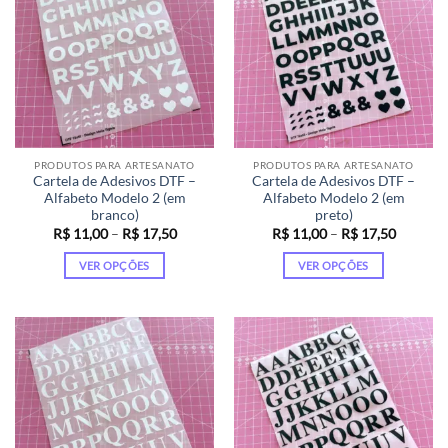
variantes.
variantes.
As
As
opções
opções
podem
podem
ser
ser
escolhidas
escolhidas
na
na
página
página
PRODUTOS PARA ARTESANATO
PRODUTOS PARA ARTESANATO
do
do
Cartela de Adesivos DTF –
Cartela de Adesivos DTF –
produto
produto
Alfabeto Modelo 2 (em
Alfabeto Modelo 2 (em
branco)
preto)
Faixa
Faixa
R$
11,00
–
R$
17,50
R$
11,00
–
R$
17,50
de
de
preço:
preço:
VER OPÇÕES
VER OPÇÕES
R$ 11,00
R$ 11,0
através
através
Este
Este
R$ 17,50
R$ 17,5
produto
produto
tem
tem
várias
várias
variantes.
variantes.
As
As
opções
opções
podem
podem