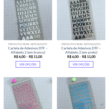
variantes.
variantes.
As
As
opções
opções
podem
podem
ser
ser
escolhidas
escolhidas
na
na
página
página
PRODUTOS PARA ARTESANATO
PRODUTOS PARA ARTESANATO
do
do
Cartela de Adesivos DTF –
Cartela de Adesivos DTF –
produto
produto
Alfabeto 2 (em branco)
Alfabeto 2 (em preto)
Faixa
Faixa
R$
6,00
–
R$
11,00
R$
6,00
–
R$
11,00
de
de
preço:
preço:
VER OPÇÕES
VER OPÇÕES
R$ 6,00
R$ 6,00
através
através
Este
Este
R$ 11,00
R$ 11,00
produto
produto
tem
tem
várias
várias
variantes.
variantes.
As
As
opções
opções
podem
podem