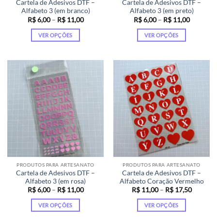
Cartela de Adesivos DTF –
Cartela de Adesivos DTF –
produto
produto
Alfabeto 3 (em branco)
Alfabeto 3 (em preto)
Faixa
Faixa
R$
6,00
–
R$
11,00
R$
6,00
–
R$
11,00
de
de
preço:
preço:
VER OPÇÕES
VER OPÇÕES
R$ 6,00
R$ 6,00
através
através
Este
Este
R$ 11,00
R$ 11,00
produto
produto
tem
tem
várias
várias
variantes.
variantes.
As
As
opções
opções
podem
podem
ser
ser
escolhidas
escolhidas
na
na
página
página
PRODUTOS PARA ARTESANATO
PRODUTOS PARA ARTESANATO
do
do
Cartela de Adesivos DTF –
Cartela de Adesivos DTF –
produto
produto
Alfabeto 3 (em rosa)
Alfabeto Coração Vermelho
Faixa
Faixa
R$
6,00
–
R$
11,00
R$
11,00
–
R$
17,50
de
de
preço:
preço:
VER OPÇÕES
VER OPÇÕES
R$ 6,00
R$ 11,0
através
através
Este
Este