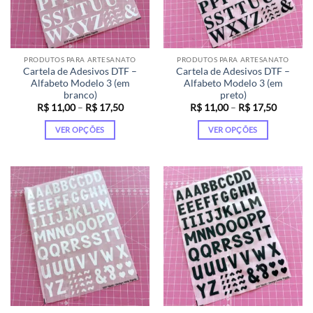
ser
ser
escolhidas
escolhidas
na
na
página
página
PRODUTOS PARA ARTESANATO
PRODUTOS PARA ARTESANATO
do
do
Cartela de Adesivos DTF –
Cartela de Adesivos DTF –
produto
produto
Alfabeto Modelo 3 (em
Alfabeto Modelo 3 (em
branco)
preto)
Faixa
Faixa
R$
11,00
–
R$
17,50
R$
11,00
–
R$
17,50
de
de
preço:
preço:
VER OPÇÕES
VER OPÇÕES
R$ 11,00
R$ 11,0
através
através
Este
Este
R$ 17,50
R$ 17,5
produto
produto
tem
tem
várias
várias
variantes.
variantes.
As
As
opções
opções
podem
podem
ser
ser
escolhidas
escolhidas
na
na
página
página