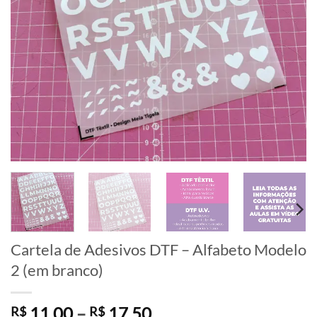
Cartela de Adesivos DTF – Alfabeto Modelo
2 (em branco)
Faixa
11,00
–
17,50
R$
R$