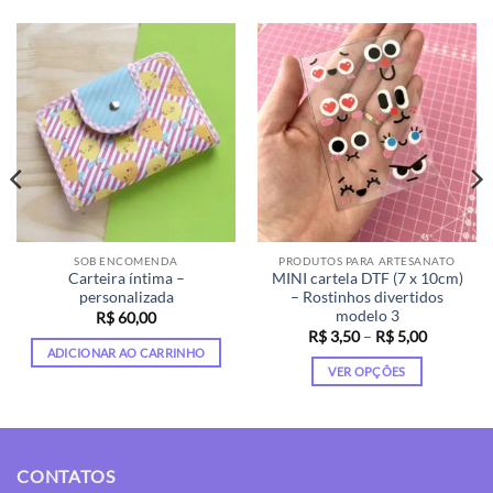
SOB ENCOMENDA
PRODUTOS PARA ARTESANATO
Carteira íntima –
MINI cartela DTF (7 x 10cm)
personalizada
– Rostinhos divertidos
modelo 3
R$
60,00
Faixa
R$
3,50
–
R$
5,00
de
ADICIONAR AO CARRINHO
00
preço:
VER OPÇÕES
s
R$ 3,50
50
através
Este
R$ 5,00
produto
tem
várias
CONTATOS
variantes.