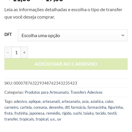
de
Leia as informações detalhadas e escolha o tipo de transfer
preço:
que você deseja comprar.
R$ 11,00
através
R$ 17,50
DFT
Cartela de Adesivos DTF - Alfabeto Modelo 2 (em branco) quantidade
ADICIONAR AO CARRINHO
SKU:
000078763229348762343235423
Categorias:
Produtos para Artesanato
,
Transfers Adesivos
Tags:
adesivo
,
aplique
,
artesanati
,
artesanato
,
asia
,
asiatica
,
calor
,
carneiro
,
cartela
,
coreana
,
desenho
,
dtf
,
farmácia
,
farmacinha
,
figurinha
,
fruta
,
frutinha
,
japonesa
,
remédio
,
rígido
,
sushi
,
taiaky
,
tecido
,
textil
,
transfer
,
tropicais
,
tropical
,
u.v.
,
uv