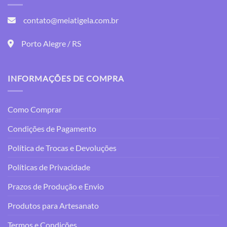
As
opções
contato@meiatigela.com.br
podem
ser
Porto Alegre / RS
escolhidas
na
página
INFORMAÇÕES DE COMPRA
do
produto
Como Comprar
Condições de Pagamento
Política de Trocas e Devoluções
Políticas de Privacidade
Prazos de Produção e Envio
Produtos para Artesanato
Termos e Condições