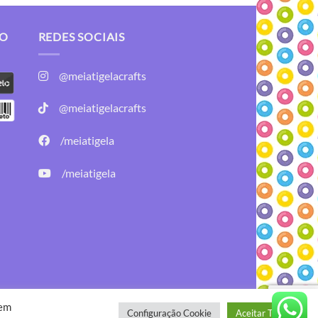
TO
REDES SOCIAIS
@meiatigelacrafts
@meiatigelacrafts
/meiatigela
/meiatigela
Desenvolvido por:
B2V-Web
 em
Configuração Cookie
Aceitar Todos