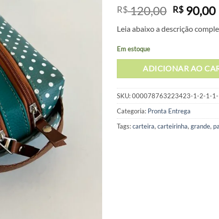
O
120,00
90,00
R$
R$
preço
Leia abaixo a descrição comple
original
era:
Em estoque
R$ 120,0
ADICIONAR AO CA
SKU:
000078763223423-1-2-1-1-
Categoria:
Pronta Entrega
Tags:
carteira
,
carteirinha
,
grande
,
p