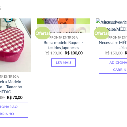
S
Oferta!
Oferta!
FORA DE ESTOQUE
PRONTA ENTREGA
PRONTA EN
Bolsa modelo Raquel –
Necessaire MÉ
tecidos japoneses
Lírio
O
O
R$
190,00
R$
100,00
R$
150,00
preço
preço
p
original
atual
o
LER MAIS
ADICIONA
era:
é:
e
R$ 190,00.
R$ 100,00.
R
CARRI
TA ENTREGA
eira Modelo
o – Tamanho
MÉDIO
O
O
,00
R$
70,00
preço
preço
original
atual
CIONAR AO
era:
é:
R$ 110,00.
R$ 70,00.
RRINHO