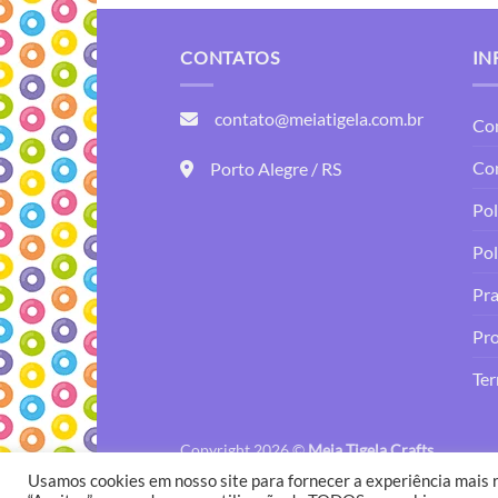
CONTATOS
IN
contato@meiatigela.com.br
Co
Co
Porto Alegre / RS
Pol
Pol
Pra
Pro
Ter
Copyright 2026 ©
Meia Tigela Crafts
Usamos cookies em nosso site para fornecer a experiência mais r