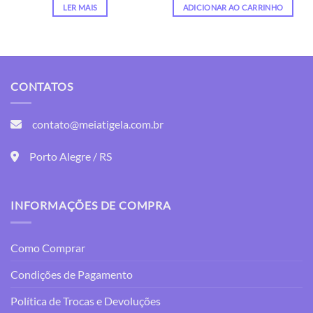
original
atual
original
atual
LER MAIS
ADICIONAR AO CARRINHO
era:
é:
era:
é:
00.
R$ 290,00.
R$ 200,00.
R$ 150,00.
R$ 90,00
CONTATOS
contato@meiatigela.com.br
Porto Alegre / RS
INFORMAÇÕES DE COMPRA
Como Comprar
Condições de Pagamento
Política de Trocas e Devoluções