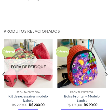
PRODUTOS RELACIONADOS
Oferta!
Oferta!
FORA DE ESTOQUE
PRONTA ENTREGA
PRONTA ENTREGA
Kit de necessaires modelo
Bolsa Frontal – Modelo
Izabela
Sandra
O
O
O
O
R$
290,00
R$
200,00
R$
150,00
R$
90,00
preço
preço
preço
preço