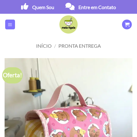
Skip
Quem Sou
Entre em Contato
to
content
INÍCIO
/
PRONTA ENTREGA
Oferta!