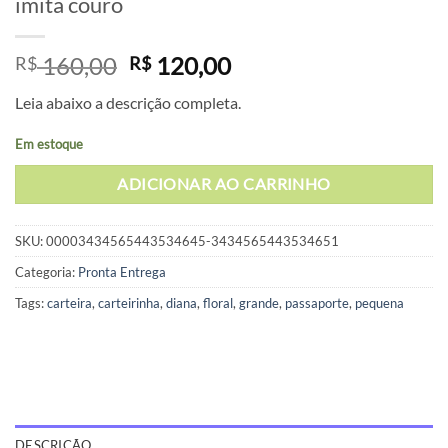
imita couro
O
O
160,00
120,00
R$
R$
preço
preço
Leia abaixo a descrição completa.
original
atual
era:
é:
Em estoque
R$ 160,00.
R$ 120,00.
ADICIONAR AO CARRINHO
SKU:
00003434565443534645-3434565443534651
Categoria:
Pronta Entrega
Tags:
carteira
,
carteirinha
,
diana
,
floral
,
grande
,
passaporte
,
pequena
DESCRIÇÃO