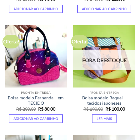
preço
preço
preço
preço
original
atual
original
atual
ADICIONAR AO CARRINHO
ADICIONAR AO CARRINHO
era:
é:
era:
é:
R$ 150,00.
R$ 90,00.
R$ 175,00.
R$ 125,
Oferta!
Oferta!
FORA DE ESTOQUE
PRONTA ENTREGA
PRONTA ENTREGA
Bolsa modelo Fernanda – em
Bolsa modelo Raquel –
TECIDO
tecidos japoneses
O
O
O
O
R$
200,00
R$
80,00
R$
190,00
R$
100,00
preço
preço
preço
preço
original
atual
original
atual
ADICIONAR AO CARRINHO
LER MAIS
era:
é:
era:
é:
R$ 200,00.
R$ 80,00.
R$ 190,00.
R$ 100,