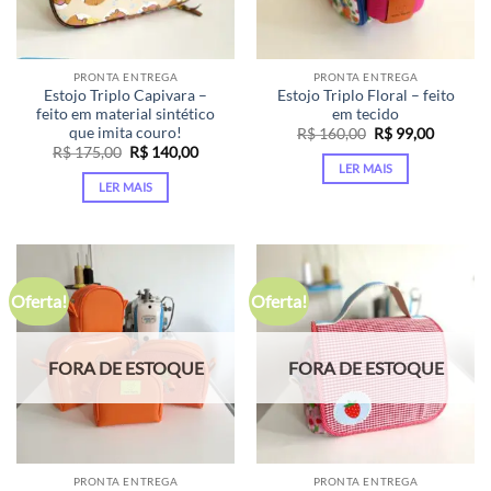
PRONTA ENTREGA
PRONTA ENTREGA
Estojo Triplo Capivara –
Estojo Triplo Floral – feito
feito em material sintético
em tecido
que imita couro!
O
O
R$
160,00
R$
99,00
preço
preço
O
O
R$
175,00
R$
140,00
original
atual
preço
preço
LER MAIS
era:
é:
original
atual
LER MAIS
R$ 160,00.
R$ 99,00
era:
é:
R$ 175,00.
R$ 140,00.
Oferta!
Oferta!
FORA DE ESTOQUE
FORA DE ESTOQUE
PRONTA ENTREGA
PRONTA ENTREGA