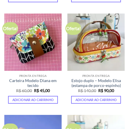
era:
é:
era:
é:
R$ 170,00.
R$ 100,00.
R$ 140,00.
R$ 100,
Oferta!
Oferta!
PRONTA ENTREGA
PRONTA ENTREGA
Carteira Modelo Diana em
Estojo duplo – Modelo Elisa
tecido
(estampa de porco-espinho)
O
O
O
O
R$
60,00
R$
45,00
R$
140,00
R$
90,00
preço
preço
preço
preço
original
atual
original
atual
ADICIONAR AO CARRINHO
ADICIONAR AO CARRINHO
era:
é:
era:
é:
R$ 60,00.
R$ 45,00.
R$ 140,00.
R$ 90,00