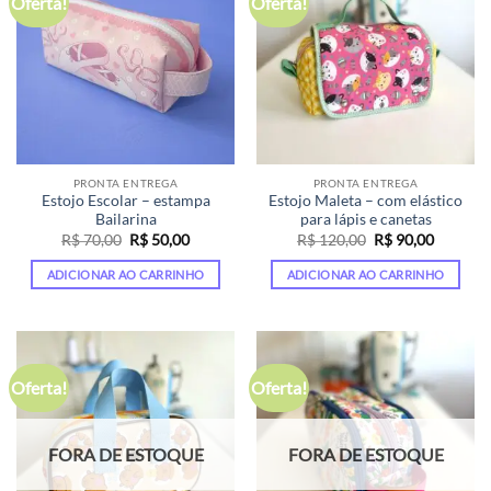
Oferta!
Oferta!
PRONTA ENTREGA
PRONTA ENTREGA
Estojo Escolar – estampa
Estojo Maleta – com elástico
Bailarina
para lápis e canetas
O
O
O
O
R$
70,00
R$
50,00
R$
120,00
R$
90,00
preço
preço
preço
preço
original
atual
original
atual
ADICIONAR AO CARRINHO
ADICIONAR AO CARRINHO
era:
é:
era:
é:
R$ 70,00.
R$ 50,00.
R$ 120,00.
R$ 90,00
Oferta!
Oferta!
FORA DE ESTOQUE
FORA DE ESTOQUE