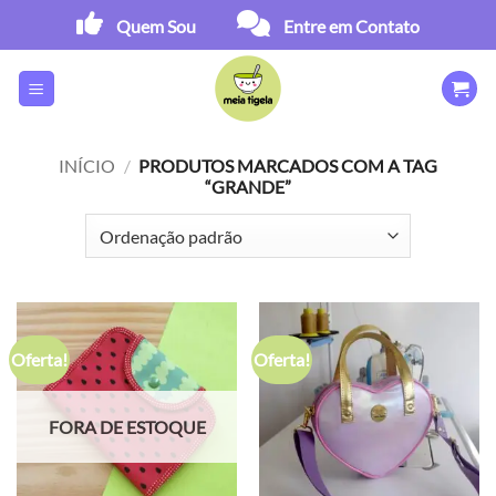
Skip
Quem Sou
Entre em Contato
to
content
INÍCIO
/
PRODUTOS MARCADOS COM A TAG
“GRANDE”
Oferta!
Oferta!
FORA DE ESTOQUE