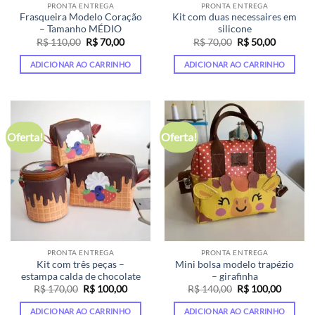
PRONTA ENTREGA
PRONTA ENTREGA
Frasqueira Modelo Coração
Kit com duas necessaires em
– Tamanho MÉDIO
silicone
O
O
O
O
R$
110,00
R$
70,00
R$
70,00
R$
50,00
preço
preço
preço
preço
original
atual
original
atual
ADICIONAR AO CARRINHO
ADICIONAR AO CARRINHO
era:
é:
era:
é:
R$ 110,00.
R$ 70,00.
R$ 70,00.
R$ 50,00
Oferta!
Oferta!
PRONTA ENTREGA
PRONTA ENTREGA
Kit com três peças –
Mini bolsa modelo trapézio
estampa calda de chocolate
– girafinha
O
O
O
O
R$
170,00
R$
100,00
R$
140,00
R$
100,00
preço
preço
preço
preço
original
atual
original
atual
ADICIONAR AO CARRINHO
ADICIONAR AO CARRINHO