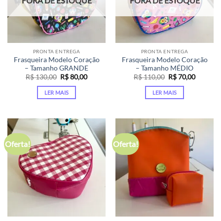
FORA DE ESTOQUE
FORA DE ESTOQUE
PRONTA ENTREGA
PRONTA ENTREGA
Frasqueira Modelo Coração
Frasqueira Modelo Coração
– Tamanho GRANDE
– Tamanho MÉDIO
O
O
O
O
R$
130,00
R$
80,00
R$
110,00
R$
70,00
preço
preço
preço
preço
original
atual
original
atual
LER MAIS
LER MAIS
era:
é:
era:
é:
R$ 130,00.
R$ 80,00.
R$ 110,00.
R$ 70,00
Oferta!
Oferta!