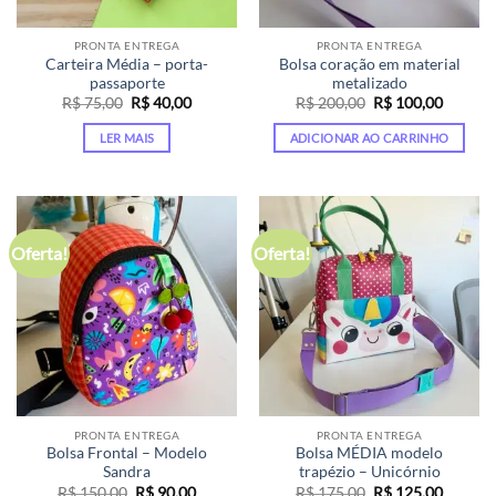
PRONTA ENTREGA
PRONTA ENTREGA
Carteira Média – porta-
Bolsa coração em material
passaporte
metalizado
O
O
O
O
R$
75,00
R$
40,00
R$
200,00
R$
100,00
preço
preço
preço
preço
original
atual
original
atual
LER MAIS
ADICIONAR AO CARRINHO
era:
é:
era:
é:
R$ 75,00.
R$ 40,00.
R$ 200,00.
R$ 100,
Oferta!
Oferta!
PRONTA ENTREGA
PRONTA ENTREGA
Bolsa Frontal – Modelo
Bolsa MÉDIA modelo
Sandra
trapézio – Unicórnio
O
O
O
O
R$
150,00
R$
90,00
R$
175,00
R$
125,00