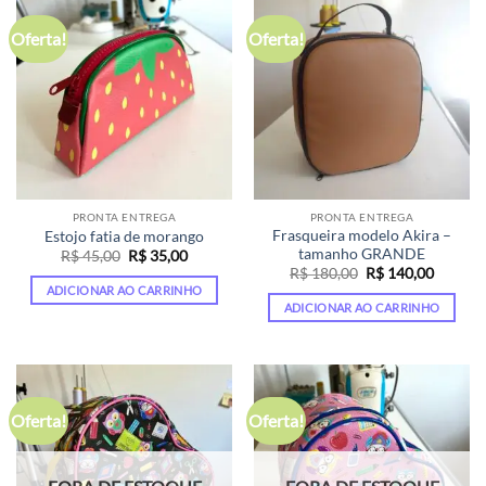
Oferta!
Oferta!
PRONTA ENTREGA
PRONTA ENTREGA
Frasqueira modelo Akira –
Estojo fatia de morango
tamanho GRANDE
O
O
R$
45,00
R$
35,00
preço
preço
O
O
R$
180,00
R$
140,00
original
atual
preço
preço
ADICIONAR AO CARRINHO
era:
é:
original
atual
ADICIONAR AO CARRINHO
R$ 45,00.
R$ 35,00.
era:
é:
R$ 180,00.
R$ 140,
Oferta!
Oferta!