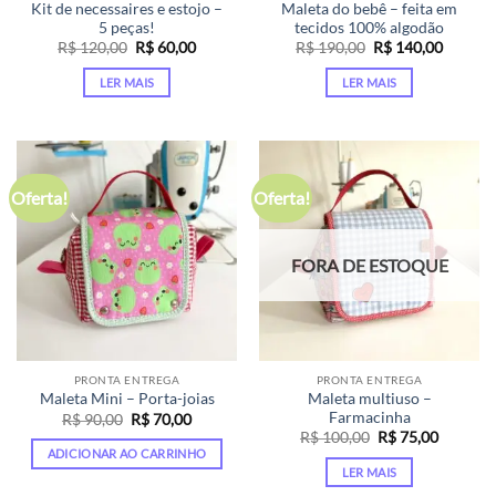
Kit de necessaires e estojo –
Maleta do bebê – feita em
5 peças!
tecidos 100% algodão
O
O
O
O
R$
120,00
R$
60,00
R$
190,00
R$
140,00
preço
preço
preço
preço
original
atual
original
atual
LER MAIS
LER MAIS
era:
é:
era:
é:
R$ 120,00.
R$ 60,00.
R$ 190,00.
R$ 140,
Oferta!
Oferta!
FORA DE ESTOQUE
PRONTA ENTREGA
PRONTA ENTREGA
Maleta multiuso –
Maleta Mini – Porta-joias
Farmacinha
O
O
R$
90,00
R$
70,00
preço
preço
O
O
R$
100,00
R$
75,00
original
atual
preço
preço
ADICIONAR AO CARRINHO
era:
é:
original
atual
LER MAIS
R$ 90,00.
R$ 70,00.
era:
é:
R$ 100,00.
R$ 75,00