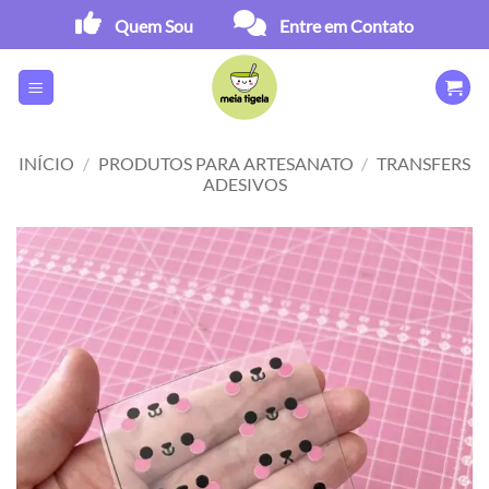
Skip
Quem Sou
Entre em Contato
to
content
INÍCIO
/
PRODUTOS PARA ARTESANATO
/
TRANSFERS
ADESIVOS