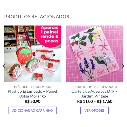
PRODUTOS RELACIONADOS
PLÁSTICOS ESTAMPADOS
PRODUTOS PARA ARTESANATO
Plástico Estampado – Painel
Cartela de Adesivos DTF –
Bolsa Morango
Jardim Vintage
Faixa
R$
53,90
R$
11,00
–
R$
17,50
de
preço:
ADICIONAR AO CARRINHO
VER OPÇÕES
R$ 11,0
através
Este
R$ 17,5
produto