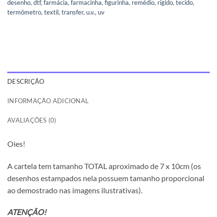
desenho
,
dtf
,
farmácia
,
farmacinha
,
figurinha
,
remédio
,
rígido
,
tecido
,
termômetro
,
textil
,
transfer
,
u.v.
,
uv
DESCRIÇÃO
INFORMAÇÃO ADICIONAL
AVALIAÇÕES (0)
Oies!
A cartela tem tamanho TOTAL aproximado de 7 x 10cm (os
desenhos estampados nela possuem tamanho proporcional
ao demostrado nas imagens ilustrativas).
ATENÇÃO!