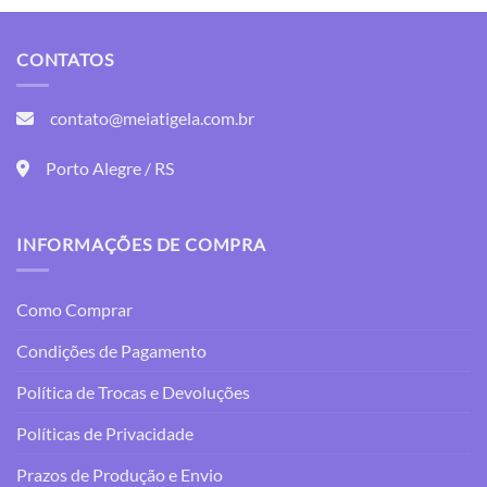
tem
várias
variantes.
CONTATOS
As
opções
contato@meiatigela.com.br
podem
ser
Porto Alegre / RS
escolhidas
na
página
do
INFORMAÇÕES DE COMPRA
produto
Como Comprar
Condições de Pagamento
Política de Trocas e Devoluções
Políticas de Privacidade
Prazos de Produção e Envio