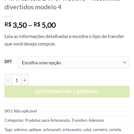
divertidos modelo 4
Faixa
3,50
–
5,00
R$
R$
de
Leia as informações detalhadas e escolha o tipo de transfer
preço:
que você deseja comprar.
R$ 3,50
através
R$ 5,00
DFT
MINI cartela DTF (7 x 10cm) - Rostinhos divertidos modelo 4 quantid
ADICIONAR AO CARRINHO
SKU:
Não aplicável
Categorias:
Produtos para Artesanato
,
Transfers Adesivos
Tags:
adesivo
,
aplique
,
artesanati
,
artesanato
,
calor
,
carneiro
,
cartela
,