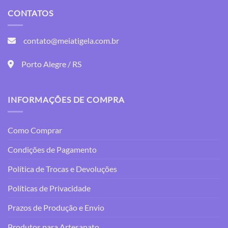
várias
variantes.
CONTATOS
variantes.
As
As
opções
opções
contato@meiatigela.com.br
podem
podem
ser
ser
Porto Alegre / RS
escolhidas
escolhidas
na
na
página
página
do
INFORMAÇÕES DE COMPRA
do
produto
produto
Como Comprar
Condições de Pagamento
Política de Trocas e Devoluções
Políticas de Privacidade
Prazos de Produção e Envio
Produtos para Artesanato