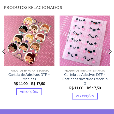
PRODUTOS RELACIONADOS
PRODUTOS PARA ARTESANATO
PRODUTOS PARA ARTESANATO
Cartela de Adesivos DTF –
Cartela de Adesivos DTF –
Meninas
Rostinhos divertidos modelo
2
Faixa
R$
11,00
–
R$
17,50
de
Faixa
R$
11,00
–
R$
17,50
preço:
de
VER OPÇÕES
00
R$ 11,00
preço:
VER OPÇÕES
s
através
Este
R$ 11,0
50
R$ 17,50
através
Este
produto
R$ 17,5
produto
tem
tem
várias