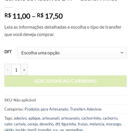
Faixa
11,00
–
17,50
R$
R$
de
Leia as informações detalhadas e escolha o tipo de transfer
preço:
que você deseja comprar.
R$ 11,00
através
R$ 17,50
DFT
Cartela de Adesivos DTF - Cachorrinhos quantidade
ADICIONAR AO CARRINHO
SKU:
Não aplicável
Categorias:
Produtos para Artesanato
,
Transfers Adesivos
Tags:
adesivo
,
aplique
,
artesanati
,
artesanato
,
cachorrinho
,
cachorro
,
calor
,
cartela
,
cereja
,
desenho
,
dtf
,
figurinha
,
frutas
,
melancia
,
morango
,
rígido
,
tecido
,
textil
,
transfer
,
u.v.
,
uv
,
vermelhas