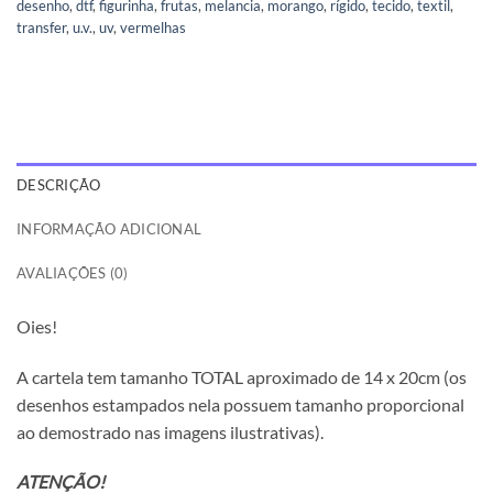
desenho
,
dtf
,
figurinha
,
frutas
,
melancia
,
morango
,
rígido
,
tecido
,
textil
,
transfer
,
u.v.
,
uv
,
vermelhas
DESCRIÇÃO
INFORMAÇÃO ADICIONAL
AVALIAÇÕES (0)
Oies!
A cartela tem tamanho TOTAL aproximado de 14 x 20cm (os
desenhos estampados nela possuem tamanho proporcional
ao demostrado nas imagens ilustrativas).
ATENÇÃO!