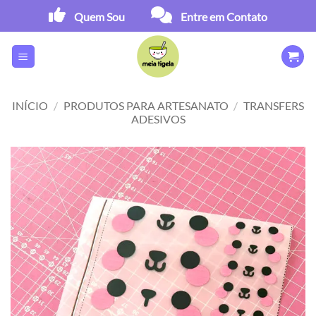
Skip
Quem Sou
Entre em Contato
to
content
INÍCIO
/
PRODUTOS PARA ARTESANATO
/
TRANSFERS
ADESIVOS