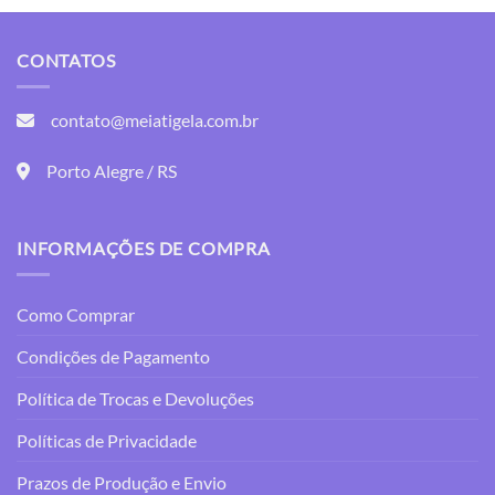
produto
tem
tem
várias
várias
variantes.
CONTATOS
variantes.
As
As
opções
opções
contato@meiatigela.com.br
podem
podem
ser
ser
Porto Alegre / RS
escolhidas
escolhidas
na
na
página
página
do
INFORMAÇÕES DE COMPRA
do
produto
produto
Como Comprar
Condições de Pagamento
Política de Trocas e Devoluções
Políticas de Privacidade
Prazos de Produção e Envio