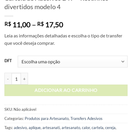
divertidos modelo 4
Faixa
11,00
–
17,50
R$
R$
de
Leia as informações detalhadas e escolha o tipo de transfer
preço:
que você deseja comprar.
R$ 11,00
através
R$ 17,50
DFT
Cartela de Adesivos DTF - Rostinhos divertidos modelo 4 quantidade
ADICIONAR AO CARRINHO
SKU:
Não aplicável
Categorias:
Produtos para Artesanato
,
Transfers Adesivos
Tags:
adesivo
,
aplique
,
artesanati
,
artesanato
,
calor
,
cartela
,
cereja
,