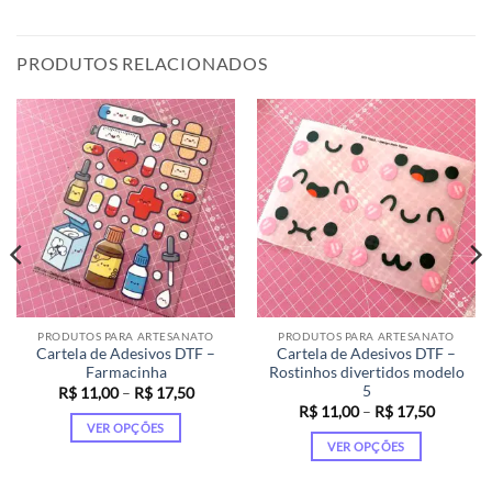
PRODUTOS RELACIONADOS
PRODUTOS PARA ARTESANATO
PRODUTOS PARA ARTESANATO
Cartela de Adesivos DTF –
Cartela de Adesivos DTF –
Farmacinha
Rostinhos divertidos modelo
5
Faixa
R$
11,00
–
R$
17,50
de
Faixa
R$
11,00
–
R$
17,50
preço:
de
VER OPÇÕES
R$ 11,00
preço:
VER OPÇÕES
através
Este
00
R$ 11,0
R$ 17,50
s
através
Este
produto
50
R$ 17,5