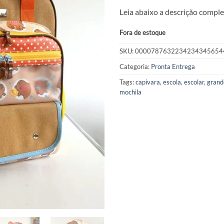
preço
Leia abaixo a descrição comple
original
era:
Fora de estoque
R$ 350,0
SKU:
0000787632234234345654
Categoria:
Pronta Entrega
Tags:
capivara
,
escola
,
escolar
,
grand
mochila