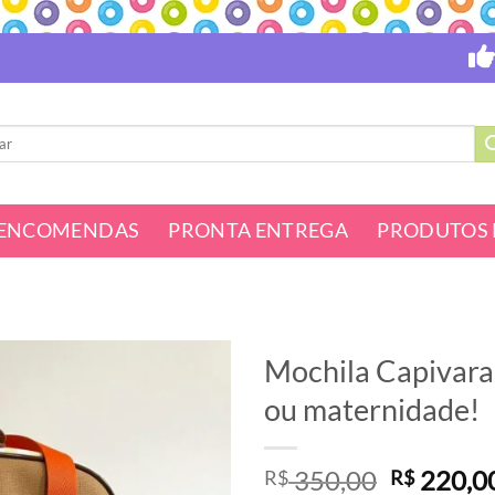
ENCOMENDAS
PRONTA ENTREGA
PRODUTOS 
Mochila Capivara 
ou maternidade!
O
350,00
220,0
R$
R$