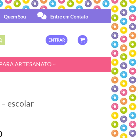
Quem Sou
Entre em Contato
ENTRAR
PARA ARTESANATO
– escolar
O
0