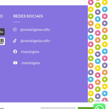
TO
REDES SOCIAIS
@meiatigelacrafts
@meiatigelacrafts
/meiatigela
/meiatigela
Desenvolvido por:
B2V-Web
 em