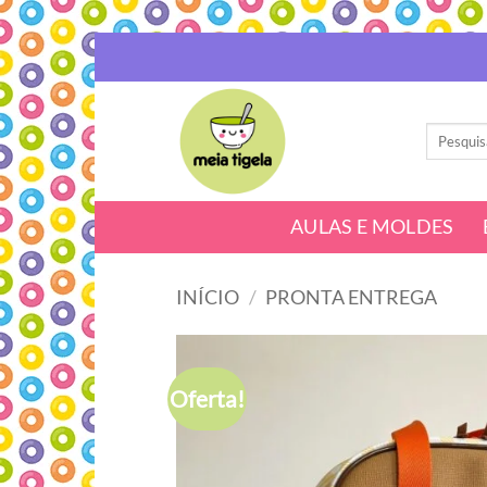
Skip
to
content
Pesquisar
por:
AULAS E MOLDES
INÍCIO
/
PRONTA ENTREGA
Oferta!