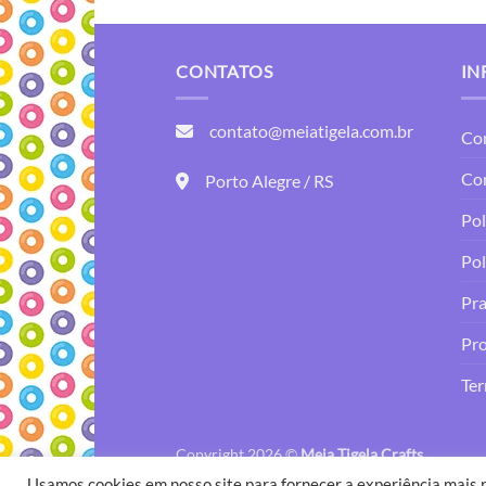
CONTATOS
IN
contato@meiatigela.com.br
Co
Co
Porto Alegre / RS
Pol
Pol
Pra
Pro
Ter
Copyright 2026 ©
Meia Tigela Crafts
Usamos cookies em nosso site para fornecer a experiência mais r