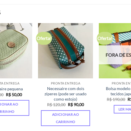
S
Oferta!
Oferta!
FORA DE E
TA ENTREGA
PRONTA ENTREGA
PRONTA EN
Necessaire com dois
Bolsa modelo
aire pequena
zíperes (pode ser usado
tecidos ja
O
O
00
R$
50,00
preço
preço
como estojo)
O
R$
190,00
R
original
atual
p
O
O
R$
120,00
R$
90,00
CIONAR AO
era:
é:
or
preço
preço
LER MA
R$ 80,00.
R$ 50,00.
er
RRINHO
original
atual
ADICIONAR AO
R$
era:
é:
R$ 120,00.
R$ 90,00.
CARRINHO