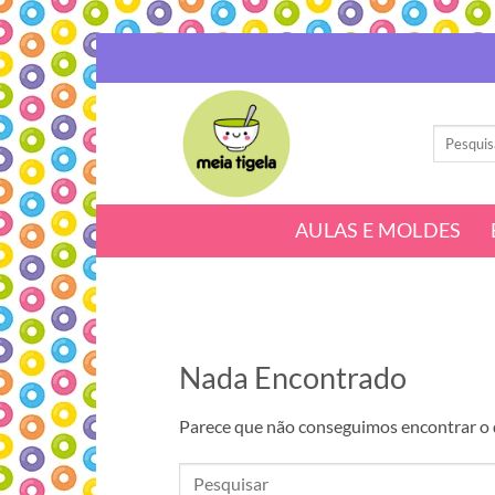
Skip
to
content
Pesquisar
por:
AULAS E MOLDES
Nada Encontrado
Parece que não conseguimos encontrar o q