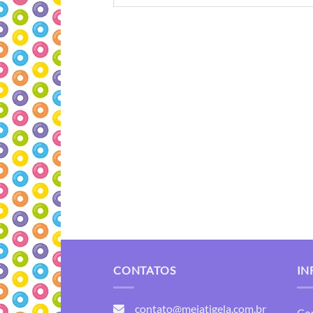
CONTATOS
IN
contato@meiatigela.com.br
Co