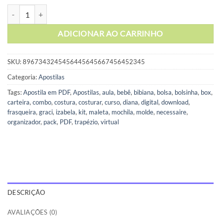
Bolsa e Necessaires Jojô - kit com moldes virtuais em 4 tamanhos qua
ADICIONAR AO CARRINHO
SKU:
8967343245456445645667456452345
Categoria:
Apostilas
Tags:
Apostila em PDF
,
Apostilas
,
aula
,
bebê
,
bibiana
,
bolsa
,
bolsinha
,
box
,
carteira
,
combo
,
costura
,
costurar
,
curso
,
diana
,
digital
,
download
,
frasqueira
,
graci
,
izabela
,
kit
,
maleta
,
mochila
,
molde
,
necessaire
,
organizador
,
pack
,
PDF
,
trapézio
,
virtual
DESCRIÇÃO
AVALIAÇÕES (0)