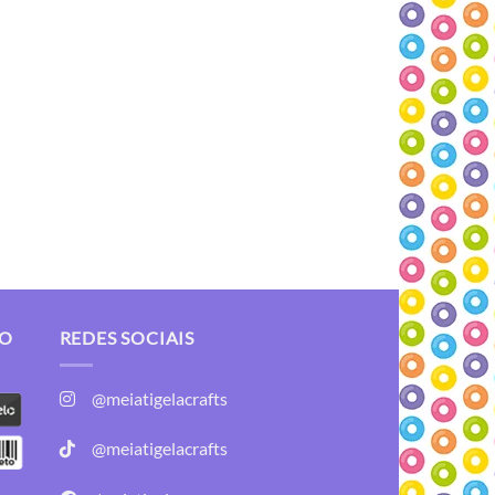
TO
REDES SOCIAIS
@meiatigelacrafts
@meiatigelacrafts