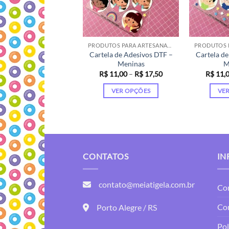
PRODUTOS PARA ARTESANATO
Cartela de Adesivos DTF –
Cartela de
Meninas
M
Faixa
R$
11,00
–
R$
17,50
R$
11,
de
preço:
VER OPÇÕES
VE
R$ 11,00
através
Este
R$ 17,50
produto
tem
várias
variantes.
CONTATOS
IN
As
opções
contato@meiatigela.com.br
podem
Co
ser
Co
Porto Alegre / RS
escolhidas
na
Pol