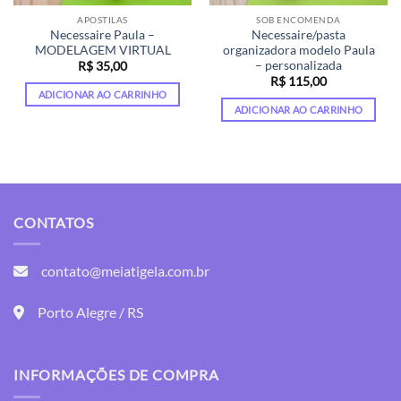
APOSTILAS
SOB ENCOMENDA
Necessaire Paula –
Necessaire/pasta
MODELAGEM VIRTUAL
organizadora modelo Paula
– personalizada
R$
35,00
R$
115,00
ADICIONAR AO CARRINHO
ADICIONAR AO CARRINHO
CONTATOS
contato@meiatigela.com.br
Porto Alegre / RS
INFORMAÇÕES DE COMPRA