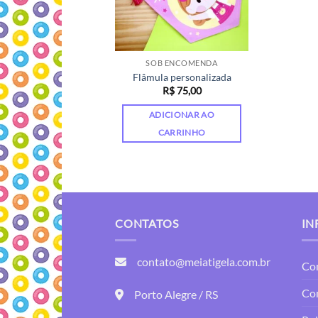
SOB ENCOMENDA
Flâmula personalizada
R$
75,00
ADICIONAR AO
CARRINHO
CONTATOS
IN
contato@meiatigela.com.br
Co
Co
Porto Alegre / RS