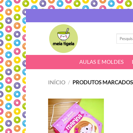
Skip
to
content
Pesquisar
por:
AULAS E MOLDES
INÍCIO
/
PRODUTOS MARCADOS C