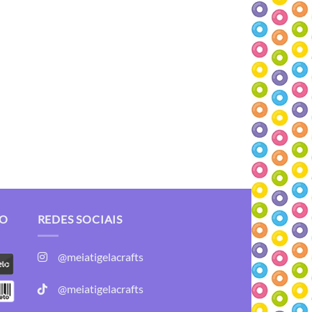
TO
REDES SOCIAIS
@meiatigelacrafts
@meiatigelacrafts