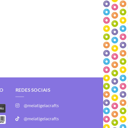
TO
REDES SOCIAIS
@meiatigelacrafts
@meiatigelacrafts