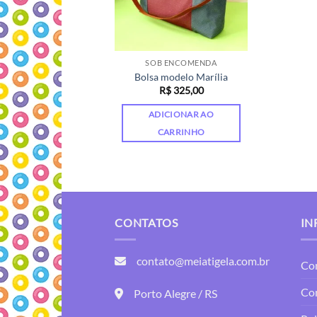
SOB ENCOMENDA
Bolsa modelo Marília
R$
325,00
ADICIONAR AO
CARRINHO
CONTATOS
IN
contato@meiatigela.com.br
Co
Co
Porto Alegre / RS