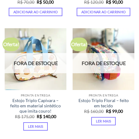
O
O
O
O
R$
70,00
R$
50,00
R$
120,00
R$
90,00
preço
preço
preço
preço
original
atual
original
atual
ADICIONAR AO CARRINHO
ADICIONAR AO CARRINHO
era:
é:
era:
é:
R$ 70,00.
R$ 50,00.
R$ 120,00.
R$ 90,00
Oferta!
Oferta!
FORA DE ESTOQUE
FORA DE ESTOQUE
PRONTA ENTREGA
PRONTA ENTREGA
Estojo Triplo Capivara –
Estojo Triplo Floral – feito
feito em material sintético
em tecido
que imita couro!
O
O
R$
160,00
R$
99,00
preço
preço
O
O
R$
175,00
R$
140,00
original
atual
preço
preço
LER MAIS
era:
é:
original
atual
LER MAIS
R$ 160,00.
R$ 99,00
era:
é:
R$ 175,00.
R$ 140,00.