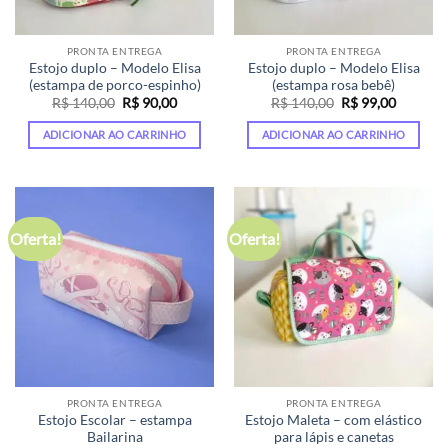
PRONTA ENTREGA
PRONTA ENTREGA
Estojo duplo – Modelo Elisa
Estojo duplo – Modelo Elisa
(estampa de porco-espinho)
(estampa rosa bebê)
O
O
O
O
R$
140,00
R$
90,00
R$
140,00
R$
99,00
preço
preço
preço
preço
original
atual
original
atual
ADICIONAR AO CARRINHO
ADICIONAR AO CARRINHO
era:
é:
era:
é:
R$ 140,00.
R$ 90,00.
R$ 140,00.
R$ 99,00
Oferta!
Oferta!
PRONTA ENTREGA
PRONTA ENTREGA
Estojo Escolar – estampa
Estojo Maleta – com elástico
Bailarina
para lápis e canetas