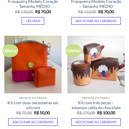
Frasqueira Modelo Coração
Frasqueira Modelo Coração
– Tamanho MÉDIO
– Tamanho MÉDIO
O
O
O
O
R$
110,00
R$
70,00
R$
110,00
R$
70,00
preço
preço
preço
preço
original
atual
original
atual
LER MAIS
ADICIONAR AO CARRINHO
era:
é:
era:
é:
R$ 110,00.
R$ 70,00.
R$ 110,00.
R$ 70,00
Oferta!
Oferta!
PRONTA ENTREGA
PRONTA ENTREGA
Kit com duas necessaires em
Kit com três peças –
silicone
estampa calda de chocolate
O
O
O
O
R$
70,00
R$
50,00
R$
170,00
R$
100,00
preço
preço
preço
preço
original
atual
original
atual
ADICIONAR AO CARRINHO
ADICIONAR AO CARRINHO
era:
é:
era:
é:
R$ 70,00.
R$ 50,00.
R$ 170,00.
R$ 100,