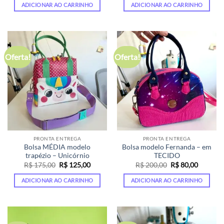
original
atual
original
atual
ADICIONAR AO CARRINHO
ADICIONAR AO CARRINHO
era:
é:
era:
é:
R$ 200,00.
R$ 100,00.
R$ 150,00.
R$ 90,00
Oferta!
Oferta!
PRONTA ENTREGA
PRONTA ENTREGA
Bolsa MÉDIA modelo
Bolsa modelo Fernanda – em
trapézio – Unicórnio
TECIDO
O
O
O
O
R$
175,00
R$
125,00
R$
200,00
R$
80,00
preço
preço
preço
preço
original
atual
original
atual
ADICIONAR AO CARRINHO
ADICIONAR AO CARRINHO
era:
é:
era:
é:
R$ 175,00.
R$ 125,00.
R$ 200,00.
R$ 80,00