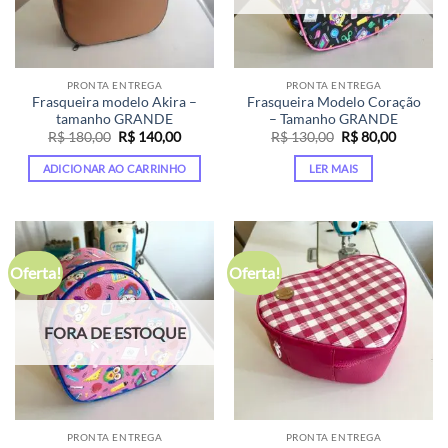
PRONTA ENTREGA
PRONTA ENTREGA
Frasqueira modelo Akira –
Frasqueira Modelo Coração
tamanho GRANDE
– Tamanho GRANDE
O
O
O
O
R$
180,00
R$
140,00
R$
130,00
R$
80,00
preço
preço
preço
preço
original
atual
original
atual
ADICIONAR AO CARRINHO
LER MAIS
era:
é:
era:
é:
R$ 180,00.
R$ 140,00.
R$ 130,00.
R$ 80,00
Oferta!
Oferta!
FORA DE ESTOQUE
PRONTA ENTREGA
PRONTA ENTREGA