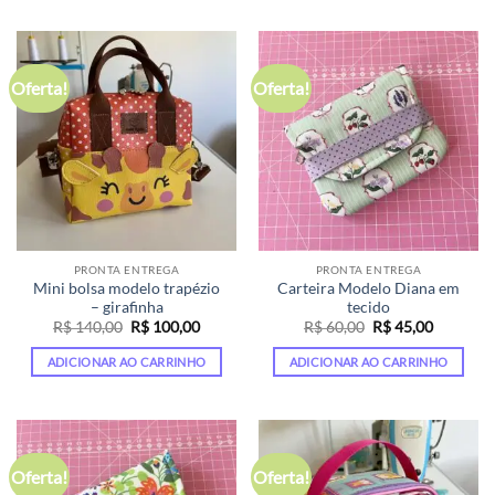
Oferta!
Oferta!
PRONTA ENTREGA
PRONTA ENTREGA
Mini bolsa modelo trapézio
Carteira Modelo Diana em
– girafinha
tecido
O
O
O
O
R$
140,00
R$
100,00
R$
60,00
R$
45,00
preço
preço
preço
preço
original
atual
original
atual
ADICIONAR AO CARRINHO
ADICIONAR AO CARRINHO
era:
é:
era:
é:
R$ 140,00.
R$ 100,00.
R$ 60,00.
R$ 45,00
Oferta!
Oferta!