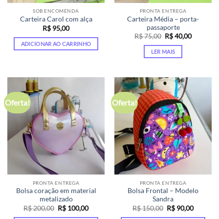
SOB ENCOMENDA
PRONTA ENTREGA
Carteira Média – porta-
Carteira Carol com alça
passaporte
R$
95,00
O
O
R$
75,00
R$
40,00
preço
preço
ADICIONAR AO CARRINHO
original
atual
LER MAIS
era:
é:
R$ 75,00.
R$ 40,00
Oferta!
Oferta!
PRONTA ENTREGA
PRONTA ENTREGA
Bolsa coração em material
Bolsa Frontal – Modelo
metalizado
Sandra
O
O
O
O
R$
200,00
R$
100,00
R$
150,00
R$
90,00
preço
preço
preço
preço