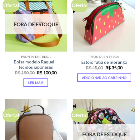
Oferta!
Oferta!
FORA DE ESTOQUE
PRONTA ENTREGA
PRONTA ENTREGA
Bolsa modelo Raquel –
Estojo fatia de morango
tecidos japoneses
O
O
R$
45,00
R$
35,00
preço
preço
O
O
R$
190,00
R$
100,00
original
atual
preço
preço
ADICIONAR AO CARRINHO
era:
é:
original
atual
LER MAIS
R$ 45,00.
R$ 35,00
era:
é:
R$ 190,00.
R$ 100,00.
Oferta!
Oferta!
FORA DE ESTOQUE