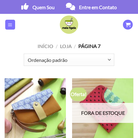
Skip
Quem Sou
Entre em Contato
to
content
INÍCIO
/
LOJA
/
PÁGINA 7
Oferta!
FORA DE ESTOQUE