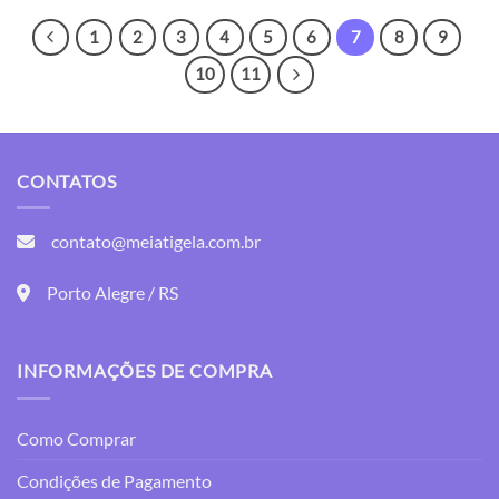
1
2
3
4
5
6
7
8
9
10
11
CONTATOS
contato@meiatigela.com.br
Porto Alegre / RS
INFORMAÇÕES DE COMPRA
Como Comprar
Condições de Pagamento