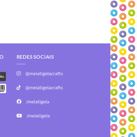
TO
REDES SOCIAIS
@meiatigelacrafts
@meiatigelacrafts
/meiatigela
/meiatigela