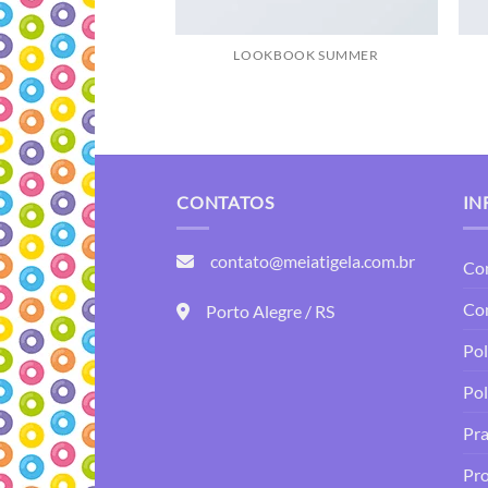
LOOKBOOK SUMMER
CONTATOS
IN
contato@meiatigela.com.br
Co
Co
Porto Alegre / RS
Pol
Pol
Pra
Pro