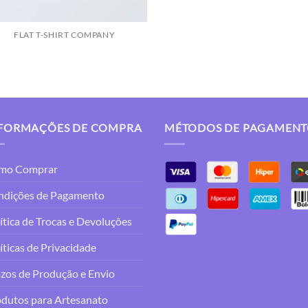
FLAT T-SHIRT COMPANY
FORMAÇÕES DE COMPRA
MÉTODOS DE PAGAMEN
mo Comprar
ndições de Pagamento
ítica de Trocas e Devoluções
íticas de Privacidade
zos de Produção e Envio
dutos para Artesanato